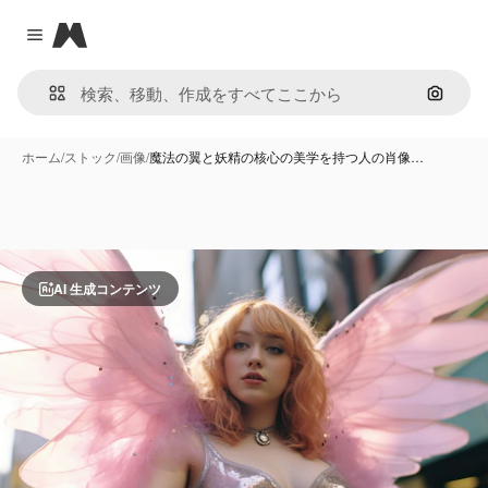
Magnific
Close menu
画像で
ホーム
/
ストック
/
画像
/
魔法の翼と妖精の核心の美学を持つ人の肖像…
AI 生成コンテンツ