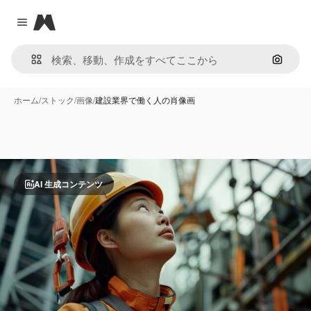
Magnific
Close menu
画像で
ホーム
/
ストック
/
画像
/
建設業界で働く人の肖像画
AI 生成コンテンツ