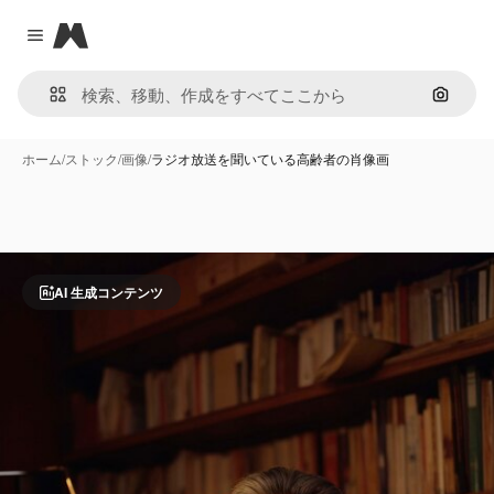
Magnific
Close menu
画像で
ホーム
/
ストック
/
画像
/
ラジオ放送を聞いている高齢者の肖像画
AI 生成コンテンツ