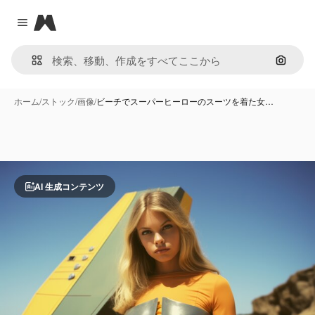
Magnific
Close menu
画像で
ホーム
/
ストック
/
画像
/
ビーチでスーパーヒーローのスーツを着た女…
AI 生成コンテンツ