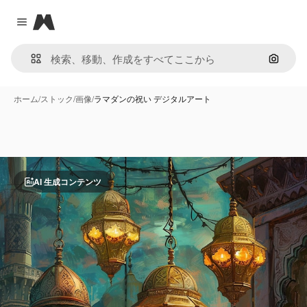
Magnific
Close menu
画像で
ホーム
/
ストック
/
画像
/
ラマダンの祝い デジタルアート
AI 生成コンテンツ