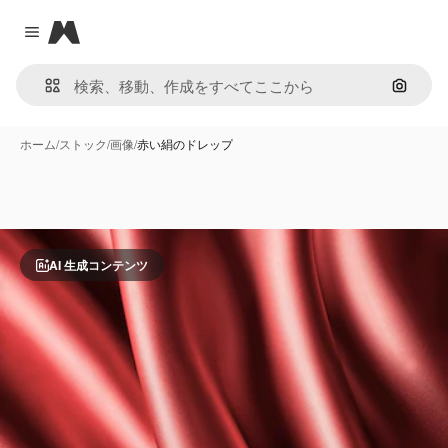
Magnific
Close menu
画像で
ホーム
/
ストック
/
画像
/
赤い絹のドレップ
AI 生成コンテンツ