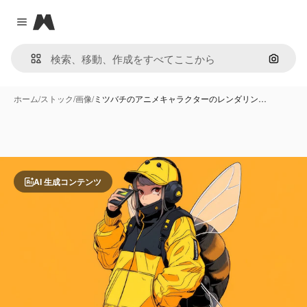
Magnific
Close menu
画像で
ホーム
/
ストック
/
画像
/
ミツバチのアニメキャラクターのレンダリン…
AI 生成コンテンツ