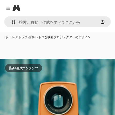
Magnific
Close menu
画像で
ホーム
/
ストック
/
画像
/
レトロな映画プロジェクターのデザイン
AI 生成コンテンツ