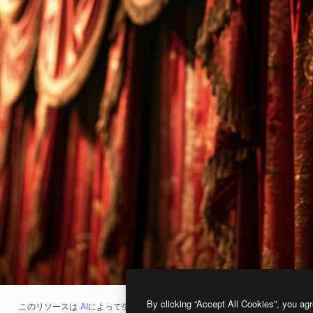
By clicking “Accept All Cookies”, you agr
このリソースは
AI
によって生成されたものです。
AI画像生成ツール
を使うと