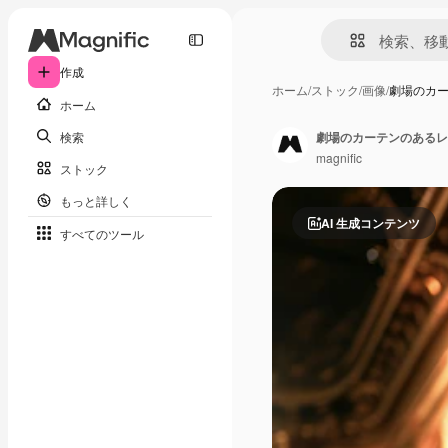
作成
ホーム
/
ストック
/
画像
/
劇場のカ
ホーム
検索
劇場のカーテンのあるレ
magnific
ストック
もっと詳しく
AI 生成コンテンツ
すべてのツール