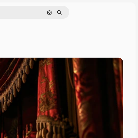
画像で検索
検索