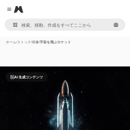
Magnific
Close menu
画像で
ホーム
/
ストック
/
画像
/
宇宙を飛ぶロケット
AI 生成コンテンツ