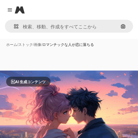
Magnific
Close menu
画像で
ホーム
/
ストック
/
画像
/
ロマンチックな人が恋に落ちる
AI 生成コンテンツ