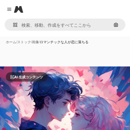
Magnific
Close menu
画像で
ホーム
/
ストック
/
画像
/
ロマンチックな人が恋に落ちる
AI 生成コンテンツ