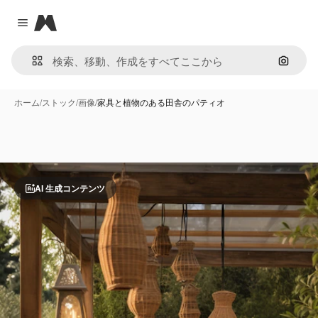
Magnific
Close menu
画像で
ホーム
/
ストック
/
画像
/
家具と植物のある田舎のパティオ
AI 生成コンテンツ