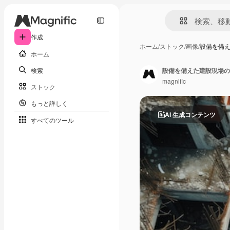
作成
ホーム
/
ストック
/
画像
/
設備を備
ホーム
検索
設備を備えた建設現場の
magnific
ストック
もっと詳しく
AI 生成コンテンツ
すべてのツール