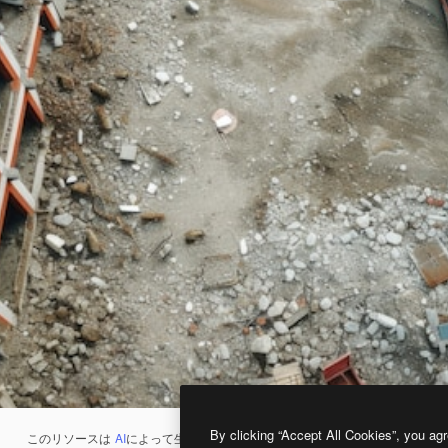
By clicking “Accept All Cookies”, you agr
このリソースは
AI
によって生成されたものです。
AI画像生成ツール
を使うと