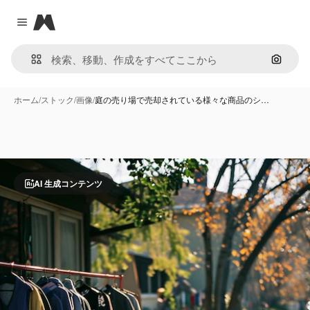
Magnific
Close menu
画像で
ホーム
/
ストック
/
画像
/
庭の売り場で売却されている様々な商品のシ…
AI 生成コンテンツ