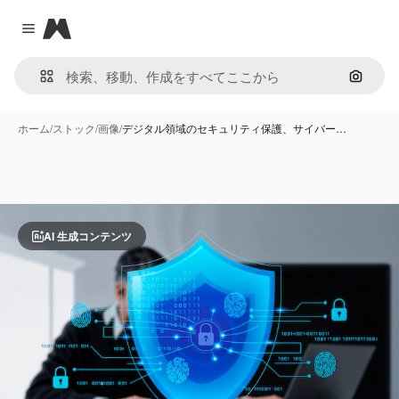
Magnific
Close menu
画像で
ホーム
/
ストック
/
画像
/
デジタル領域のセキュリティ保護、サイバー…
AI 生成コンテンツ