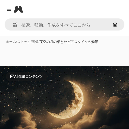
Magnific
Close menu
画像で
ホーム
/
ストック
/
画像
/
夜空の月の相とセピアスタイルの効果
AI 生成コンテンツ