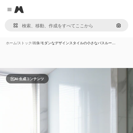
Magnific
Close menu
画像で
ホーム
/
ストック
/
画像
/
モダンなデザインスタイルの小さなバスルー…
AI 生成コンテンツ