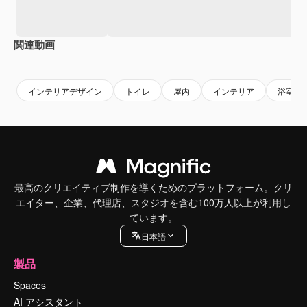
関連動画
Premium
Premium
Premium
Premium
インテリアデザイン
トイレ
屋内
インテリア
浴室
最高のクリエイティブ制作を導くためのプラットフォーム。クリ
エイター、企業、代理店、スタジオを含む100万人以上が利用し
ています。
日本語
製品
Spaces
AI アシスタント