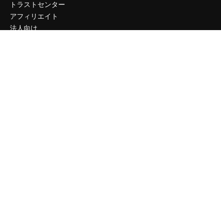
トラストセンター
アフィリエイト
法人向け
運営
料金
会社概要
Reviews
採用情報
検索トレンド
ブログ
イベント
Slidesgo
コンテンツを販売する
プレスルーム
magnific.aiをお探しですか？
お問い合わせ