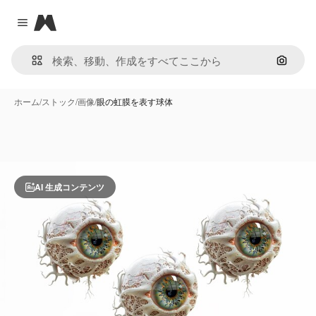
Magnific
Close menu
画像で
ホーム
/
ストック
/
画像
/
眼の虹膜を表す球体
AI 生成コンテンツ