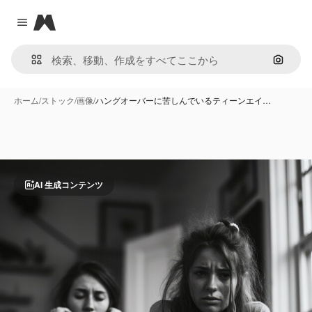
Magnific
Close menu
画像で
ホーム
/
ストック
/
画像
/
ハングオーバーに苦しんでいるティーンエイ…
AI 生成コンテンツ