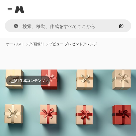
Magnific
Close menu
画像で
ホーム
/
ストック
/
画像
/
トップビュー プレゼントアレンジ
AI 生成コンテンツ