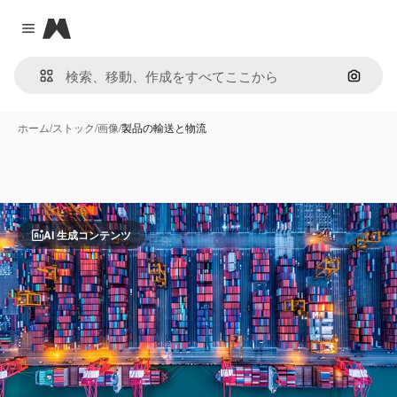
Magnific
Close menu
画像で
ホーム
/
ストック
/
画像
/
製品の輸送と物流
AI 生成コンテンツ