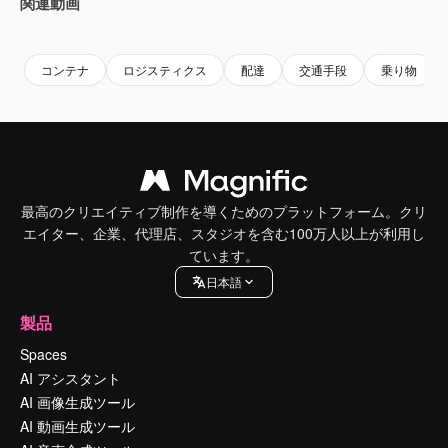
関連動画
Premium
Premium
Premium
Premium
AIによっ
コンテナ
ロジスティクス
配達
交通手段
乗り物
最高のクリエイティブ制作を導くためのプラットフォーム。クリ
エイター、企業、代理店、スタジオを含む100万人以上が利用し
ています。
日本語
製品
Spaces
AI アシスタント
AI 画像生成ツール
AI 動画生成ツール