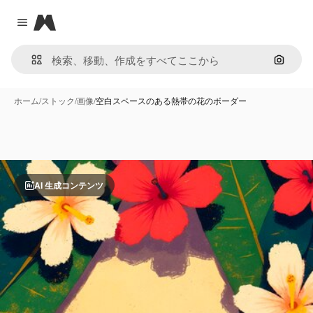
Magnific
Close menu
画像で
ホーム
/
ストック
/
画像
/
空白スペースのある熱帯の花のボーダー
AI 生成コンテンツ