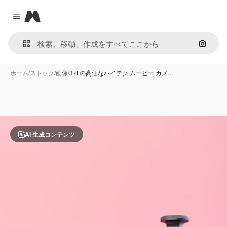
Magnific
Close menu
画像で
ホーム
/
ストック
/
画像
/
3 d の高価なハイテク ムービー カメ…
AI 生成コンテンツ