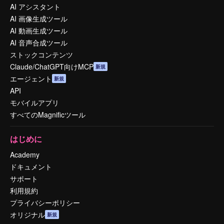
AI アシスタント
AI 画像生成ツール
AI 動画生成ツール
AI 音声合成ツール
ストックコンテンツ
Claude/ChatGPT向けMCP
新規
エージェント
新規
API
モバイルアプリ
すべてのMagnificツール
はじめに
Academy
ドキュメント
サポート
利用規約
プライバシーポリシー
オリジナル
新規