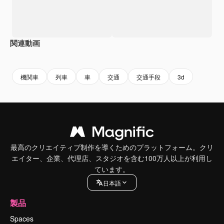
関連動画
Premium
Premium
AIによって生成されました。
Premium
Premium
AIによっ
機関車
列車
車
交通
交通手段
3d
最高のクリエイティブ制作を導くためのプラットフォーム。クリ
エイター、企業、代理店、スタジオを含む100万人以上が利用し
ています。
日本語
製品
Spaces