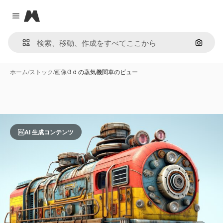
Magnific
Close menu
画像で
ホーム
/
ストック
/
画像
/
3 d の蒸気機関車のビュー
AI 生成コンテンツ