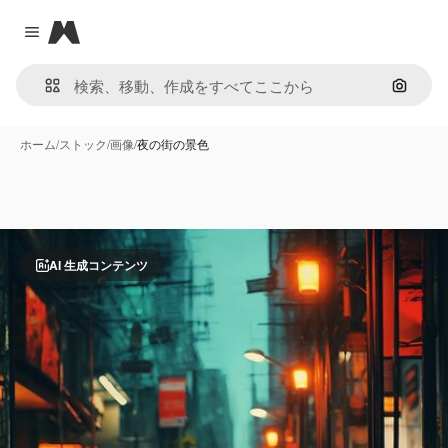
Magnific
Close menu
画像で
ホーム
/
ストック
/
画像
/
夜の街の景色
AI 生成コンテンツ