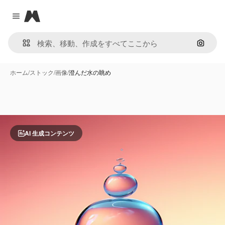
Magnific
Close menu
画像で
ホーム
/
ストック
/
画像
/
澄んだ水の眺め
AI 生成コンテンツ