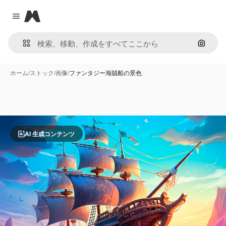
Magnific
Close menu
画像で
ホーム
/
ストック
/
画像
/
ファンタジー海賊船の景色
AI 生成コンテンツ