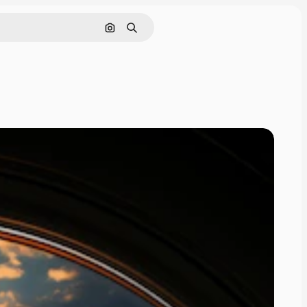
画像で検索
検索