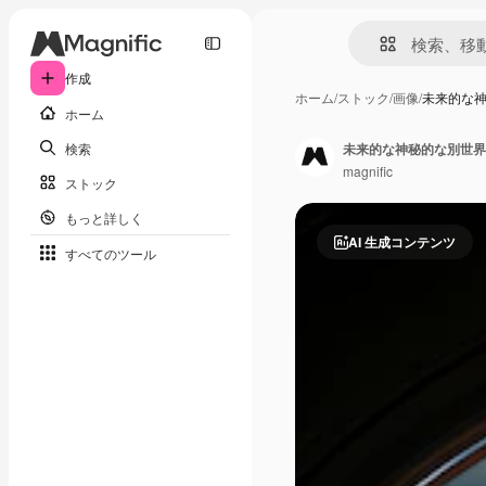
作成
ホーム
/
ストック
/
画像
/
未来的な
ホーム
検索
未来的な神秘的な別世界
magnific
ストック
もっと詳しく
AI 生成コンテンツ
すべてのツール