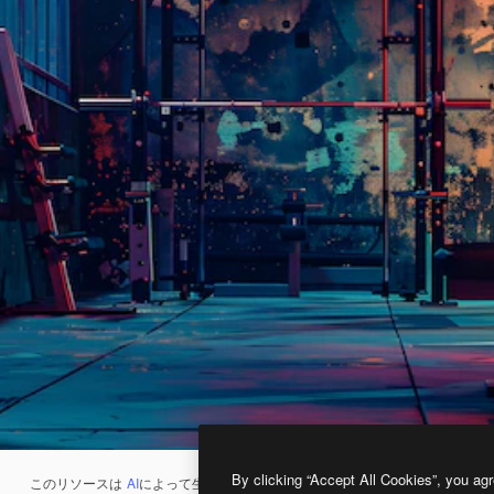
By clicking “Accept All Cookies”, you agr
このリソースは
AI
によって生成されたものです。
AI画像生成ツール
を使うと