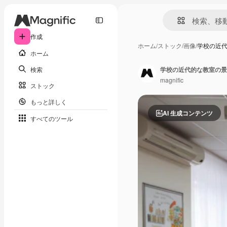
作成
ホーム
/
ストック
/
画像
/
学校の近
ホーム
検索
学校の近代的な教室の景
magnific
ストック
もっと詳しく
AI 生成コンテンツ
すべてのツール