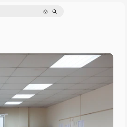
画像で検索
検索