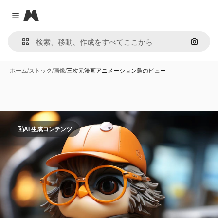
Magnific
Close menu
画像で
ホーム
/
ストック
/
画像
/
三次元漫画アニメーション鳥のビュー
AI 生成コンテンツ