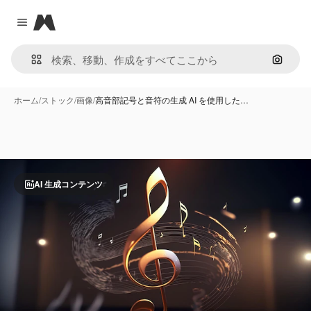
Magnific
Close menu
画像で
ホーム
/
ストック
/
画像
/
高音部記号と音符の生成 AI を使用した…
AI 生成コンテンツ