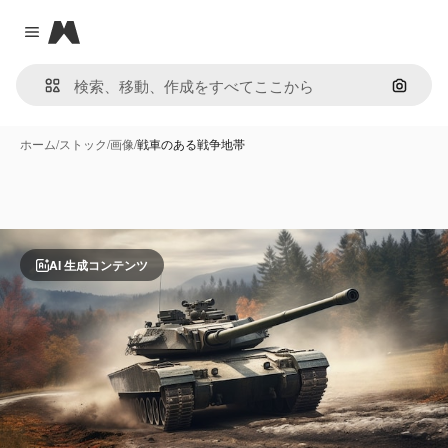
Magnific
Close menu
画像で
ホーム
/
ストック
/
画像
/
戦車のある戦争地帯
AI 生成コンテンツ