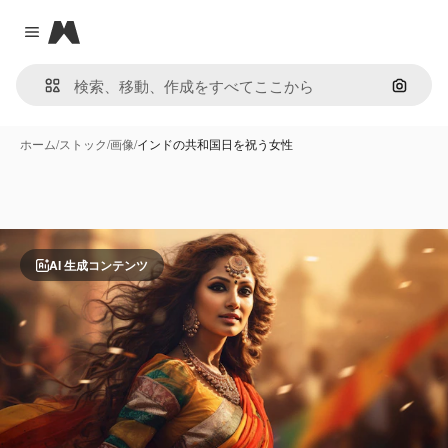
Magnific
Close menu
画像で
ホーム
/
ストック
/
画像
/
インドの共和国日を祝う女性
AI 生成コンテンツ