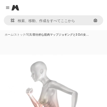
Magnific
Close menu
画像で
ホーム
/
ストック
/
写真
/
部分的な筋肉マップジョギングと3 Dの女…