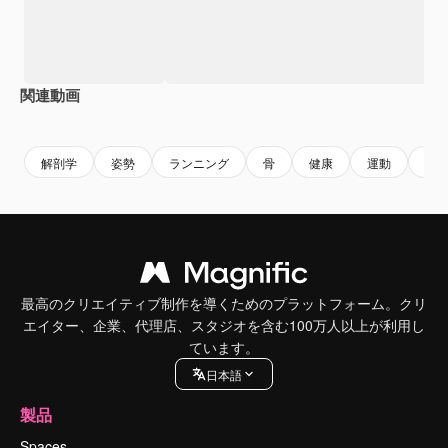
関連動画
Premium
Premium
Premium
Premium
AIによっ
解剖学
姿勢
ランニング
骨
健康
運動
ジ
最高のクリエイティブ制作を導くためのプラットフォーム。クリ
エイター、企業、代理店、スタジオを含む100万人以上が利用し
ています。
日本語
製品
Spaces