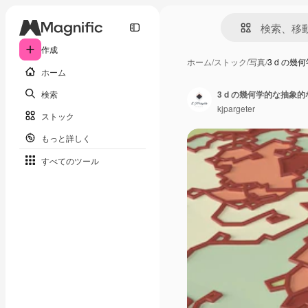
作成
ホーム
/
ストック
/
写真
/
3 d の
ホーム
検索
3 d の幾何学的な抽象
kjpargeter
ストック
もっと詳しく
すべてのツール