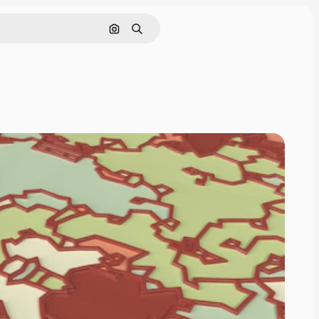
画像で検索
検索