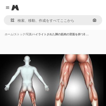
Magnific
Close menu
画像で
ホーム
/
ストック
/
写真
/
ハイライトされた脚の筋肉の背面を持つ3 …