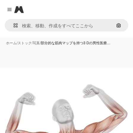
Magnific
Close menu
画像で
ホーム
/
ストック
/
写真
/
部分的な筋肉マップを持つ3 Dの男性医療…