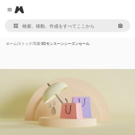
Magnific
Close menu
画像で
ホーム
/
ストック
/
写真
/
3Dモンスーンシーズンセール