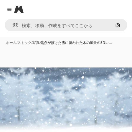
Magnific
Close menu
画像で
ホーム
/
ストック
/
写真
/
焦点がぼけた雪に覆われた木の風景の3Dレ…