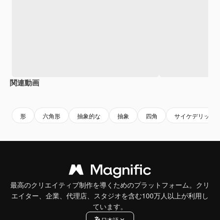
関連動画
Premium
Premium
AIによって生成されました。
Premium
Premium
形
六角形
抽象的な
抽象
四角
サイケデリック
最高のクリエイティブ制作を導くためのプラットフォーム。クリ
エイター、企業、代理店、スタジオを含む100万人以上が利用し
ています。
日本語