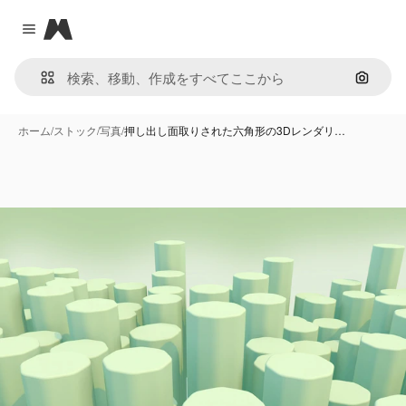
Magnific
Close menu
画像で
ホーム
/
ストック
/
写真
/
押し出し面取りされた六角形の3Dレンダリ…