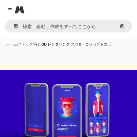
Magnific
Close menu
画像で
ホーム
/
ストック
/
写真
/
3D レンダリング アバターコンセプトの…