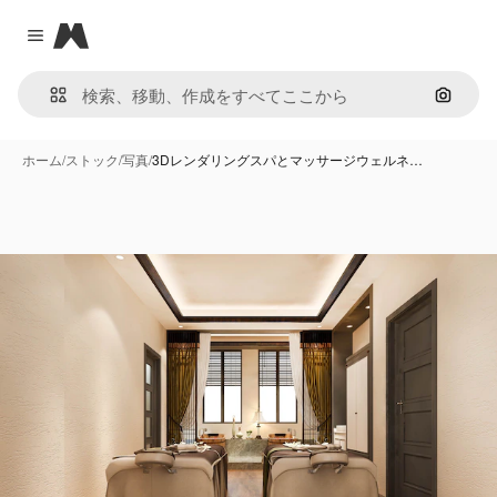
Magnific
Close menu
画像で
ホーム
/
ストック
/
写真
/
3Dレンダリングスパとマッサージウェルネ…