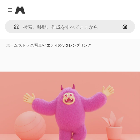
Magnific
Close menu
画像で
ホーム
/
ストック
/
写真
/
イエティの 3 d レンダリング