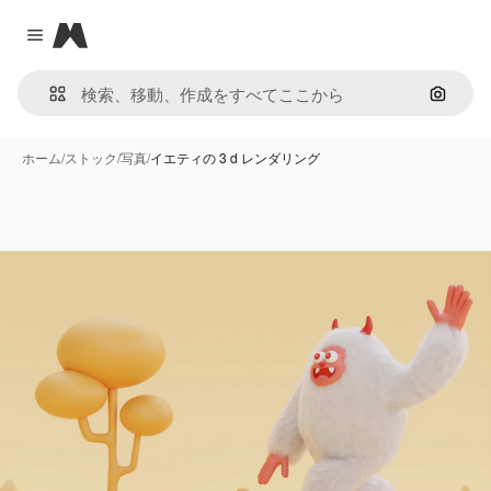
Magnific
Close menu
画像で
ホーム
/
ストック
/
写真
/
イエティの 3 d レンダリング