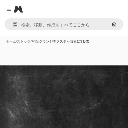
Magnific
Close menu
画像で
ホーム
/
ストック
/
写真
/
グランジテクスチャ背景に3 D雪