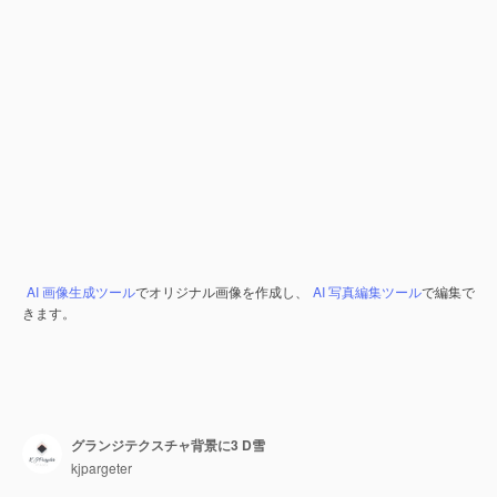
AI 画像生成ツール
でオリジナル画像を作成し、
AI 写真編集ツール
で編集で
きます。
グランジテクスチャ背景に3 D雪
kjpargeter