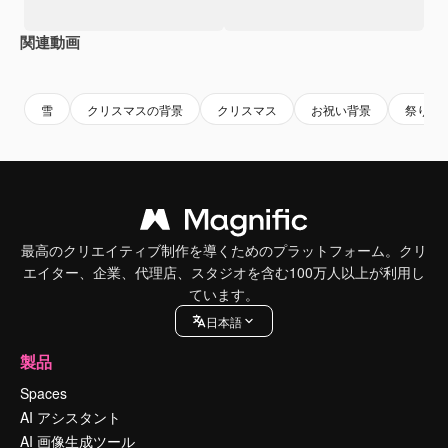
関連動画
Premium
Premium
AIによって生成されました。
Premium
Premium
AIによっ
雪
クリスマスの背景
クリスマス
お祝い背景
祭り
最高のクリエイティブ制作を導くためのプラットフォーム。クリ
エイター、企業、代理店、スタジオを含む100万人以上が利用し
ています。
日本語
製品
Spaces
AI アシスタント
AI 画像生成ツール