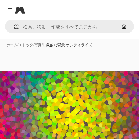
Magnific
Close menu
画像で
ホーム
/
ストック
/
写真
/
抽象的な背景-ポンティライズ