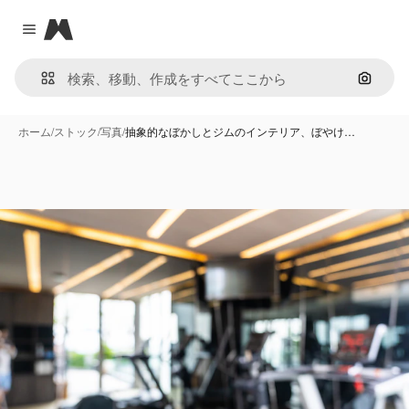
Magnific
Close menu
画像で
ホーム
/
ストック
/
写真
/
抽象的なぼかしとジムのインテリア、ぼやけ…