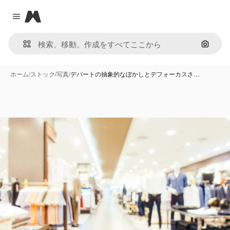
Magnific
Close menu
画像で
ホーム
/
ストック
/
写真
/
デパートの抽象的なぼかしとデフォーカスさ…